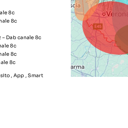
ale 8c
nale 8c
 – Dab canale 8c
nale 8c
nale 8c
nale 8c
sito , App , Smart