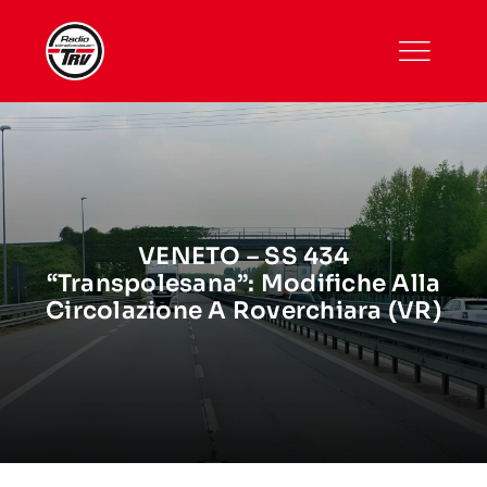
Skip
to
content
VENETO – SS 434
“Transpolesana”: Modifiche Alla
Circolazione A Roverchiara (VR)