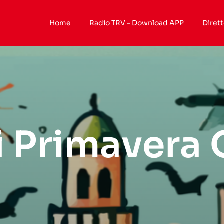
Home
Radio TRV – Download APP
Dirett
i Primavera 