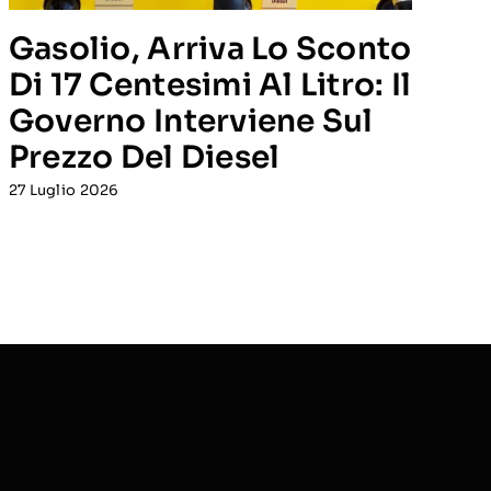
Gasolio, Arriva Lo Sconto
C
Di 17 Centesimi Al Litro: Il
C
Governo Interviene Sul
G
Prezzo Del Diesel
U
C
27 Luglio 2026
B
23 