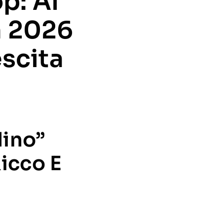
p: Al
a 2026
escita
lino”
Ricco E