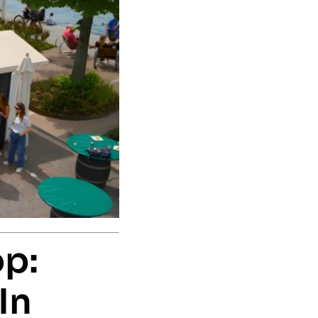
op:
In