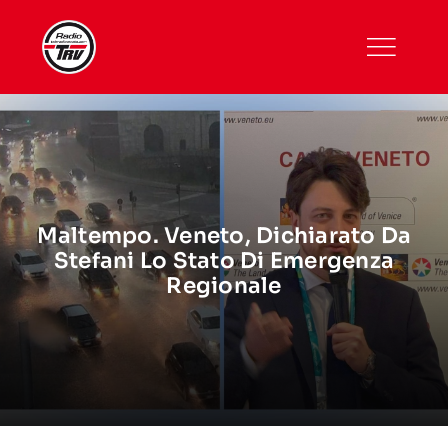
Skip
to
content
Maltempo. Veneto, Dichiarato Da
Stefani Lo Stato Di Emergenza
Regionale