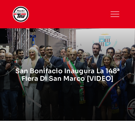
Skip
to
content
San Bonifacio Inaugura La 148ª
Fiera Di San Marco [VIDEO]