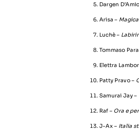
Dargen D’Ami
Arisa –
Magica
Luchè –
Labiri
Tommaso Para
Elettra Lambor
Patty Pravo –
Samurai Jay –
Raf –
Ora e pe
J-Ax –
Italia s