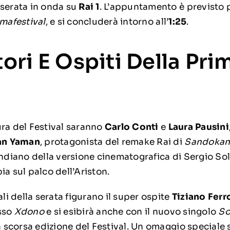
 serata in onda su
Rai 1
. L’appuntamento è previsto 
imafestival
, e si concluderà intorno all’
1:25
.
ri E Ospiti Della Pri
ura del Festival saranno
Carlo Conti
e
Laura Pausini
an Yaman
, protagonista del remake Rai di
Sandoka
indiano della versione cinematografica di Sergio So
ia sul palco dell’Ariston.
ali della serata figurano il super ospite
Tiziano Ferr
sso
Xdono
e si esibirà anche con il nuovo singolo
So
la scorsa edizione del Festival. Un omaggio speciale 