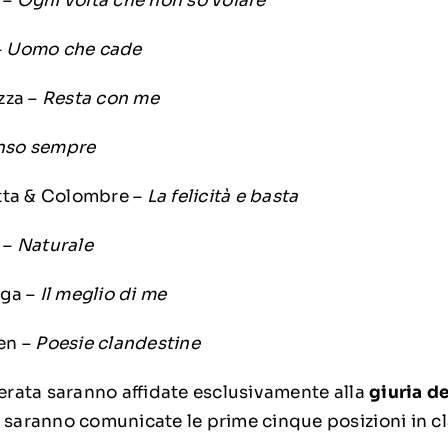
 –
Ogni volta che non so volare
–
Uomo che cade
zza –
Resta con me
enso sempre
tta & Colombre –
La felicità e basta
 –
Naturale
nga –
Il meglio di me
en –
Poesie clandestine
serata saranno affidate esclusivamente alla
giuria d
e saranno comunicate le prime cinque posizioni in cl