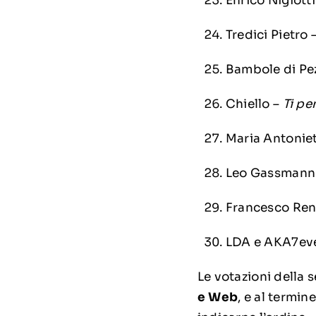
Enrico Nigiotti
Tredici Pietro 
Bambole di Pe
Chiello –
Ti p
Maria Antonie
Leo Gassmann
Francesco Re
LDA e AKA7ev
Le votazioni della 
e Web
, e al termin