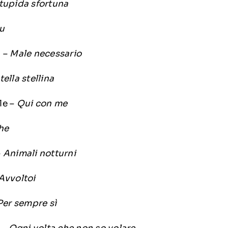
tupida sfortuna
tu
i –
Male necessario
tella stellina
le –
Qui con me
he
–
Animali notturni
Avvoltoi
Per sempre sì