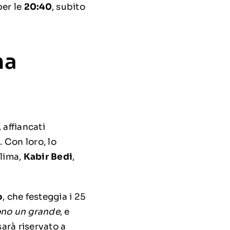
per le
20:40
, subito
ma
, affiancati
n
. Con loro, lo
llima,
Kabir Bedi
,
o
, che festeggia i 25
no un grande
, e
sarà riservato a