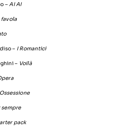
co –
AI AI
 favola
nto
diso –
I Romantici
ghini –
Voilà
Opera
Ossessione
r sempre
tarter pack