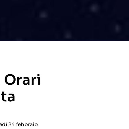
 Orari
ata
edì 24 febbraio