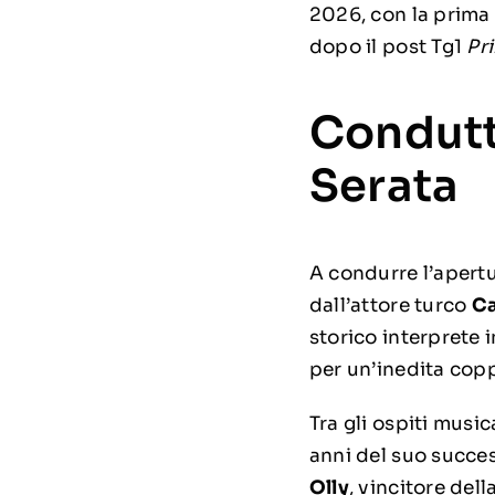
2026, con la prima
dopo il post Tg1
Pr
Condutto
Serata
A condurre l’apert
dall’attore turco
C
storico interprete 
per un’inedita copp
Tra gli ospiti music
anni del suo succe
Olly
, vincitore del