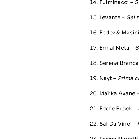
Fulminacci –
S
Levante –
Sei 
Fedez & Masin
Ermal Meta –
S
Serena Branca
Nayt –
Prima c
Malika Ayane 
Eddie Brock –
Sal Da Vinci –